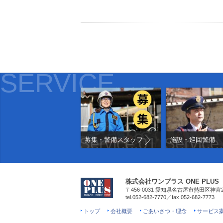
SERVICE
サービス紹介
Service.01
Service
募集・警備スタッフ
施設・巡回警備
株式会社ワンプラス ONE PLUS
〒456-0031
愛知県名古屋市熱田区神宮2-
tel.052-682-7770／fax.052-682-7773
トップ
会社概要
ごあいさつ・理念
サービス