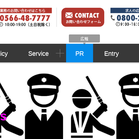
広報
icy
Service
PR
Entry
ns