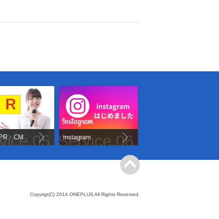
vice.05
Service.06
PR・CM
instagram
Copyrigt(C) 2014 ONEPLUS All Rights Reserved.