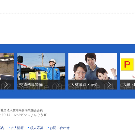
.02
Service.03
Service.04
Ser
交通誘導警備
人材派遣・紹介
広報・
社団法人愛知県警備業協会会員
10-14
レジデンスじんぐう1F
案内
求人情報
求人応募
お問い合わせ