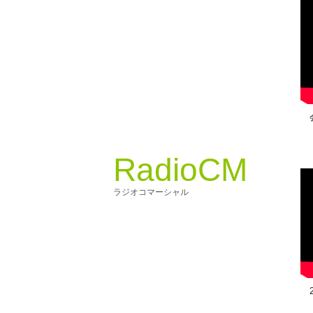
会社
RadioCM
ラジオコマーシャル
20